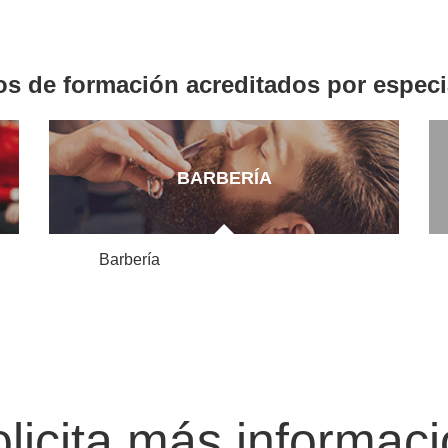
os de formación acreditados por especi
BARBERÍA
Barbería
licita más informac