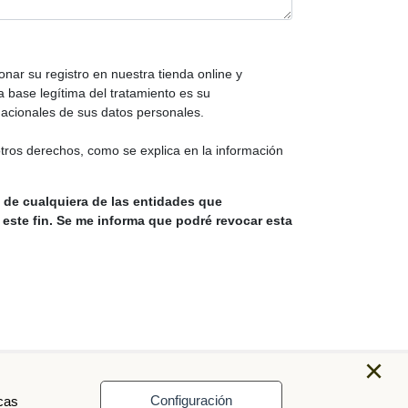
onar su registro en nuestra tienda online y
a base legítima del tratamiento es su
nacionales de sus datos personales.
otros derechos, como se explica en la información
d de cualquiera de las entidades que
este fin. Se me informa que podré revocar esta
×
Configuración
cas
91 547 32 92