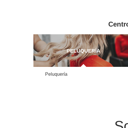
Centr
PELUQUERÍA
Peluquería
So