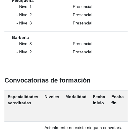
Peluquería
- Nivel 1
Presencial
- Nivel 2
Presencial
- Nivel 3
Presencial
Barbería
- Nivel 3
Presencial
- Nivel 2
Presencial
Convocatorias de formación
Especialidades
Niveles
Modalidad
Fecha
Fecha
M
acreditadas
inicio
fin
a
t
Actualmente no existe ninguna convotaria