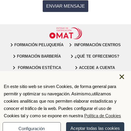
FORMACIÓN PELUQUERÍA
INFORMACIÓN CENTROS
FORMACIÓN BARBERÍA
¿QUÉ TE OFRECEMOS?
FORMACIÓN ESTÉTICA
ACCEDE A CUENTA
×
En este sitio web se sirven Cookies, de forma general para
91 547 32 92
CONTACTO
permitir y optimizar su navegación. Asimismo,utilizamos
cookies analíticas que nos permiten elaborar estadísticas y
© 2026 GRUPO VICTORIA
conocer el tráfico de la web. Puedes configurar el uso de
INVESTINYOU, S.L
Cookies tal y como se expone en nuestra
Política de Cookies
Política de privacidad
Aviso legal
Aceptar todas las cookies
Configuración
Política de cookies