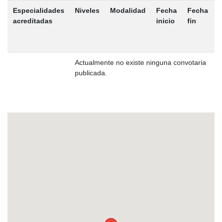
Especialidades
Niveles
Modalidad
Fecha
Fecha
M
acreditadas
inicio
fin
a
t
Actualmente no existe ninguna convotaria
publicada.